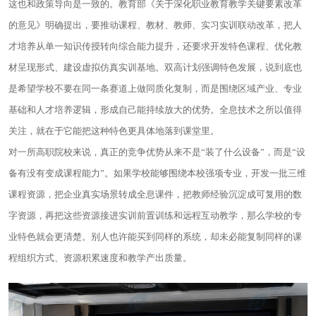
这也和政策导向是一致的。教育部《关于深化职业教育教学关键要素改革
的意见》明确提出，要推动课程、教材、教师、实习实训联动改革，把人
才培养从单一知识传授转向综合能力提升，还要求开发特色课程、优化教
材呈现形式、建设虚拟仿真实训基地。双高计划强调特色发展，说到底也
是希望学校不要在同一条赛道上做同质化复制，而是围绕区域产业、专业
基础和人才培养逻辑，形成自己能持续放大的优势。全息技术之所以值得
关注，就在于它能把这种特色更具体地落到课堂里。
对一所高职院校来说，真正的竞争优势从来不是“装了什么设备”，而是“设
备有没有变成课程能力”。如果学校能够围绕本校强项专业，开发一批三维
课程资源，把企业真实场景转成全息课件，把教师经验沉淀成可复用的数
字资源，再把这些资源接进实训前置训练和远程互动教学，那么学校的专
业特色就会更清楚。别人也许能买到同样的系统，却未必能复制同样的课
程组织方式、资源积累速度和教学产出质量。