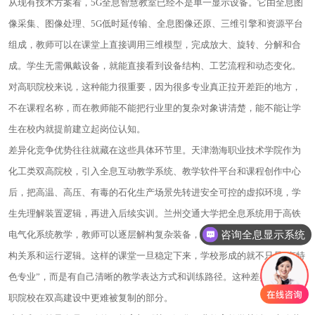
从现有技术方案看，5G全息智慧教室已经不是单一显示设备。它由全息图
像采集、图像处理、5G低时延传输、全息图像还原、三维引擎和资源平台
组成，教师可以在课堂上直接调用三维模型，完成放大、旋转、分解和合
成。学生无需佩戴设备，就能直接看到设备结构、工艺流程和动态变化。
对高职院校来说，这种能力很重要，因为很多专业真正拉开差距的地方，
不在课程名称，而在教师能不能把行业里的复杂对象讲清楚，能不能让学
生在校内就提前建立起岗位认知。
差异化竞争优势往往就藏在这些具体环节里。天津渤海职业技术学院作为
化工类双高院校，引入全息互动教学系统、教学软件平台和课程创作中心
后，把高温、高压、有毒的石化生产场景先转进安全可控的虚拟环境，学
生先理解装置逻辑，再进入后续实训。兰州交通大学把全息系统用于高铁
咨询全息显示系统
电气化系统教学，教师可以逐层解构复杂装备，学生在模型变化中理解结
构关系和运行逻辑。这样的课堂一旦稳定下来，学校形成的就不只是“有特
色专业”，而是有自己清晰的教学表达方式和训练路径。这种差异，才是高
职院校在双高建设中更难被复制的部分。