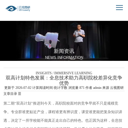
跳到文章正文
新闻资讯
NEWS INFORMATION
INSIGHTS / IMMERSIVE LEARNING
双高计划特色发展：全息技术助力高职院校差异化竞争
优势
更新于 2026-07-02
计算阅读时间
统计字数
浏览量
871
作者
admin
来源 云视图研
文章目录
☰
第二期“双高计划”推进到今天，高职院校面对的竞争早就不只是规模竞
争。专业群谁更贴近产业，课程谁更有辨识度，课堂谁更能把复杂知识讲
透，决定了一所学校能不能真正走出自己的特色。也正因为这样，全息技