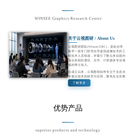
WINSEE Graphics Research Center
关于云视图研 / About Us
云视图研团队(Winsee-GRC)，是由全球
最早一批专门研究光学虚拟成像技术的工
程技术人员组成，并吸引了数位来自国内
顶尖高校的通信、光学、计算媒体专业领
域的博士加入。
自成立以来，云视图研始终专注于全息光
学显示技术的研究与应用，聚焦在全息教
育和全息通信两个关键领域，已取得了诸
了解更多
多在行业内具有重要影响力的成果。
由云视图研获得发明专利且主导牵头的全
息教室技术，已在国内二十多所高校校区
投入应用，成为教学数字化升级的创新风
优势产品
向标；此外在全息通信领域云视图研也进
行了持续的研发投入与创新，先后推出了
5G全息超时空通信系统、WinLink空气会
议系统等前所未有的创新性产品，与中国
移动、中国电信、中国联通三大运营商的
四家研究院、十一家省级电信公司建立了
superior products and technology
业务与技术合作关系。