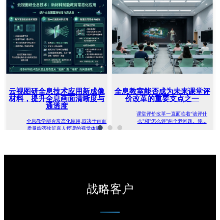
云视图研全息技术应用新成像
全息教室能否成为未来课堂评
材料，提升全息画面清晰度与
价改革的重要支点之一
通透度
课堂评价改革一直面临着"该评什
全息教学能否常态化应用,取决于画面
么"和"怎么评"两个老问题。传...
质量能否接近真人授课的视觉体验。
《教育强国建设规划纲要（2024—...
战略客户