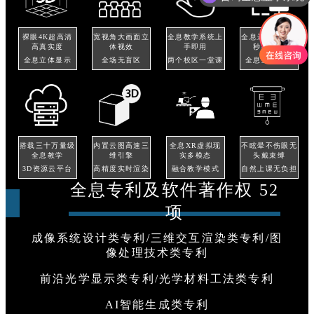
裸眼4K超高清
宽视角大画面立
全息教学系统上
全息远程教学毫
高真实度
体视效
手即用
秒级时延
全息立体显示
全场无盲区
两个校区一堂课
全息立体显示
搭载三十万量级
内置云图高速三
全息XR虚拟现
不眩晕不伤眼无
全息教学
维引擎
实多模态
头戴束缚
3D资源云平台
高精度实时渲染
融合教学模式
自然上课无负担
全息专利及软件著作权 52
项
成像系统设计类专利/三维交互渲染类专利/图
像处理技术类专利
前沿光学显示类专利/光学材料工法类专利
AI智能生成类专利