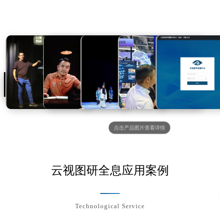
2022年，获工信部第五届"绽放杯"5G应
用征集赛云XR专题赛全国一等奖；2023
年，获得由亚洲HSiC创新中心评选的"全
球全息技术产业应用金奖"；2024年与湖
南师范大学合作的技术成果获得第四届高
校教师教学创新大赛全国一等奖。
立足中国成熟的产业体系和研发支撑，云
视图研的产品得以成功走向海外，目前云
视图研的产品渠道已触及东南亚、中亚、
中东、北非、南美等地区。
点击产品图片查看详情
云视图研全息应用案例
Technological Service