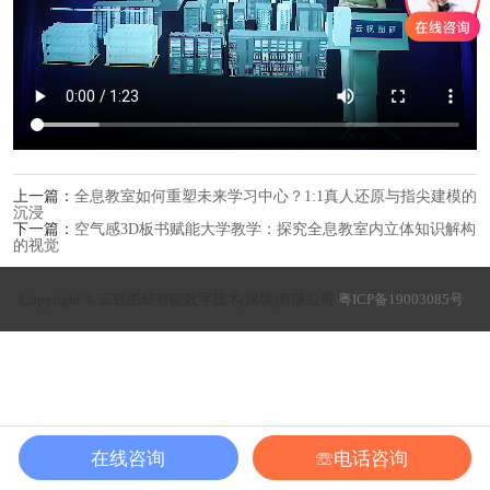
上一篇：
全息教室如何重塑未来学习中心？1:1真人还原与指尖建模的
沉浸
下一篇：
空气感3D板书赋能大学教学：探究全息教室内立体知识解构
的视觉
Copyright © 云视图研智能数字技术(深圳)有限公司
粤ICP备19003085号
在线咨询
☏电话咨询