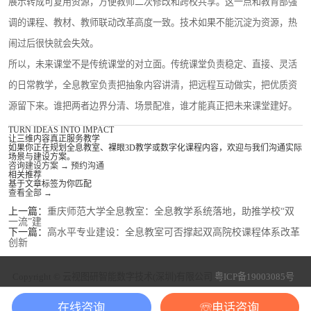
展示转成可复用资源，方便教师二次修改和跨校共享。这一点和教育部强
调的课程、教材、教师联动改革高度一致。技术如果不能沉淀为资源，热
闹过后很快就会失效。
所以，未来课堂不是传统课堂的对立面。传统课堂负责稳定、直接、灵活
的日常教学，全息教室负责把抽象内容讲清，把远程互动做实，把优质资
源留下来。谁把两者边界分清、场景配准，谁才能真正把未来课堂建好。
TURN IDEAS INTO IMPACT
让三维内容真正服务教学
如果你正在规划全息教室、裸眼3D教学或数字化课程内容，欢迎与我们沟通实际
场景与建设方案。
咨询建设方案
→
预约沟通
相关推荐
基于文章标签为你匹配
查看全部
→
上一篇：
重庆师范大学全息教室：全息教学系统落地，助推学校“双
一流”建
下一篇：
高水平专业建设：全息教室可否撑起双高院校课程体系改革
创新
Copyright © 云视图研智能数字技术(深圳)有限公司
粤ICP备19003085号
在线咨询
☏电话咨询