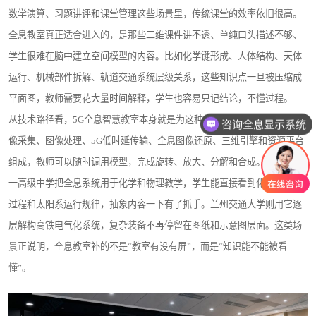
数学演算、习题讲评和课堂管理这些场景里，传统课堂的效率依旧很高。
全息教室真正适合进入的，是那些二维课件讲不透、单纯口头描述不够、
学生很难在脑中建立空间模型的内容。比如化学键形成、人体结构、天体
运行、机械部件拆解、轨道交通系统层级关系，这些知识点一旦被压缩成
平面图，教师需要花大量时间解释，学生也容易只记结论，不懂过程。
从技术路径看，5G全息智慧教室本身就是为这种场景设计的。它由全息图
咨询全息显示系统
像采集、图像处理、5G低时延传输、全息图像还原、三维引擎和资源平台
组成，教师可以随时调用模型，完成旋转、放大、分解和合成。上蔡县第
一高级中学把全息系统用于化学和物理教学，学生能直接看到化学键形成
过程和太阳系运行规律，抽象内容一下有了抓手。兰州交通大学则用它逐
层解构高铁电气化系统，复杂装备不再停留在图纸和示意图层面。这类场
景正说明，全息教室补的不是“教室有没有屏”，而是“知识能不能被看
懂”。