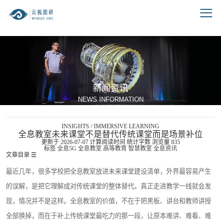
跳到文章正文
新闻资讯
NEWS INFORMATION
INSIGHTS / IMMERSIVE LEARNING
全息教室未来课堂不是替代传统课堂而是场景补位
更新于 2026-07-07
计算阅读时间
统计字数
浏览量
835
标签
全息5G
全息教室
高等教育
智慧教室
全息资讯
文章目录
☰
最近几年，很多学校把全息教室放进未来课堂建设清单，外界最容易产生
的误解，是把它理解成对传统课堂的整体替代。真正走进教学一线就会发
现，情况并不是这样。全息教室的价值，不在于把黑板、讲台和教师讲授
全部换掉，而在于补上传统课堂最吃力的那一段，让原本难讲、难看、难